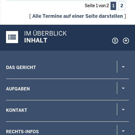
Seite 1 von 2
1
2
[
Alle Termine auf einer Seite darstellen
]
IM ÜBERBLICK
Justiz-Portal im Überblick:
INHALT
DAS GERICHT
AUFGABEN
KONTAKT
RECHTS-INFOS