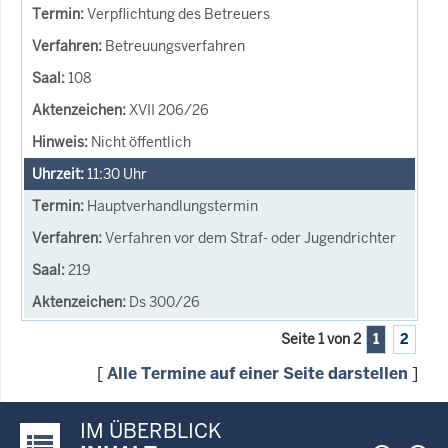
Verpflichtung des Betreuers
Betreuungsverfahren
108
XVII 206/26
Nicht öffentlich
11:30
Uhr
Hauptverhandlungstermin
Verfahren vor dem Straf- oder Jugendrichter
219
Ds 300/26
Seite 1 von 2
1
2
[
Alle Termine auf einer Seite darstellen
]
IM ÜBERBLICK
Justiz-Portal im Überblick: