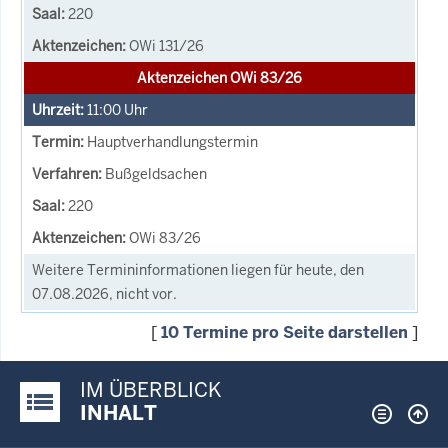
220
OWi 131/26
Aktenzeichen OWi 83/26
11:00
Uhr
Hauptverhandlungstermin
Bußgeldsachen
220
OWi 83/26
Weitere Termininformationen liegen für heute, den
07.08.2026, nicht vor.
[
10 Termine pro Seite darstellen
]
IM ÜBERBLICK
Justiz-Portal im Überblick:
INHALT