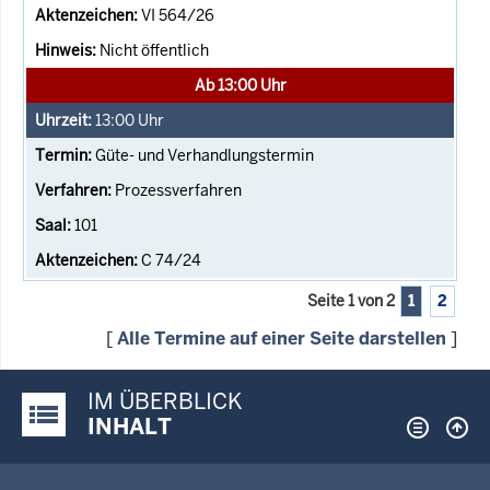
VI 564/26
Nicht öffentlich
Ab 13:00 Uhr
13:00
Uhr
Güte- und Verhandlungstermin
Prozessverfahren
101
C 74/24
Seite 1 von 2
1
2
[
Alle Termine auf einer Seite darstellen
]
IM ÜBERBLICK
Justiz-Portal im Überblick:
INHALT