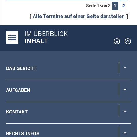
Seite 1 von 2
1
2
[
Alle Termine auf einer Seite darstellen
]
IM ÜBERBLICK
Justiz-Portal im Überblick:
INHALT
DAS GERICHT
AUFGABEN
KONTAKT
RECHTS-INFOS