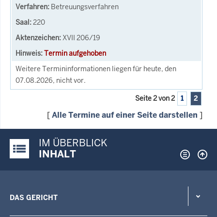
Betreuungsverfahren
220
XVII 206/19
Termin aufgehoben
Weitere Termininformationen liegen für heute, den
07.08.2026, nicht vor.
Seite 2 von 2
1
2
[
Alle Termine auf einer Seite darstellen
]
IM ÜBERBLICK
Justiz-Portal im Überblick:
INHALT
DAS GERICHT