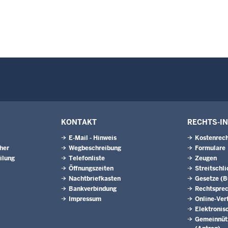
KONTAKT
RECHTS-I
E-Mail - Hinweis
Kostenrech
eher
Wegbeschreibung
Formulare
ilung
Telefonliste
Zeugen
Öffnungszeiten
Streitschl
Nachtbriefkasten
Gesetze (
Bankverbindung
Rechtspre
Impressum
Online-Ver
Elektronis
Gemeinnütz