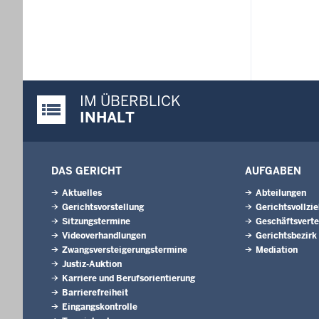
IM ÜBERBLICK
Justiz-Portal im Überblick:
INHALT
DAS GERICHT
AUFGABEN
Aktuelles
Abteilungen
Gerichtsvorstellung
Gerichtsvollzi
Sitzungstermine
Geschäftsverte
Videoverhandlungen
Gerichtsbezirk
Zwangsversteigerungstermine
Mediation
Justiz-Auktion
Karriere und Berufsorientierung
Barrierefreiheit
Eingangskontrolle