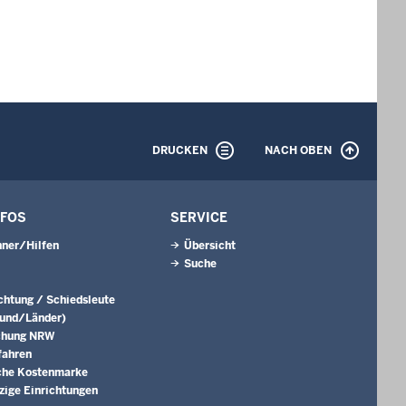
DRUCKEN
NACH OBEN
NFOS
SERVICE
ner/Hilfen
Übersicht
Suche
ichtung / Schiedsleute
Bund/Länder)
chung NRW
fahren
che Kostenmarke
ige Einrichtungen