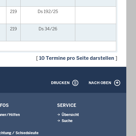
219
Ds 192/25
219
Ds 34/26
[
10 Termine pro Seite darstellen
]
DRUCKEN
NACH OBEN
NFOS
SERVICE
ner/Hilfen
Übersicht
Suche
ichtung / Schiedsleute