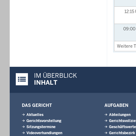
12:15
09:0
Weitere T
IM ÜBERBLICK
Justiz-Portal im Überblick:
INHALT
DAS GERICHT
AUFGABEN
Aktuelles
Abteilungen
Gerichtsvorstellung
Gerichtsvollzi
Sitzungstermine
Geschäftsverte
Videoverhandlungen
Gerichtsbezirk