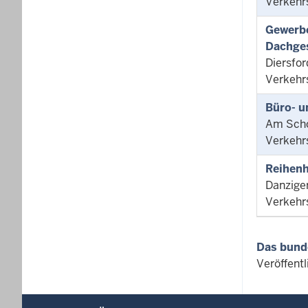
Verkehr
Gewerbe
Dachge
Diersfo
Verkehr
Büro- u
Am Scho
Verkehr
Reihenh
Danzige
Verkehr
Das bund
Veröffent