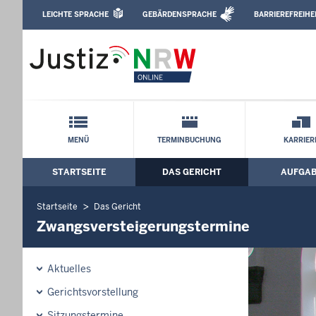
Direkt zum Inhalt
LEICHTE SPRACHE
GEBÄRDENSPRACHE
BARRIEREFREIHE
Leichte Sprache, Gebärdensprachenvideo u
Amtsgericht Wesel: Zwangsversteigeru
Schnellnavigation mit Volltext-Suche
MENÜ
TERMINBUCHUNG
KARRIER
STARTSEITE
DAS GERICHT
AUFGA
Hauptmenü: Hauptnavigation
Startseite
Das Gericht
Zwangsversteigerungstermine
Aktuelles
Gerichtsvorstellung
Sitzungstermine